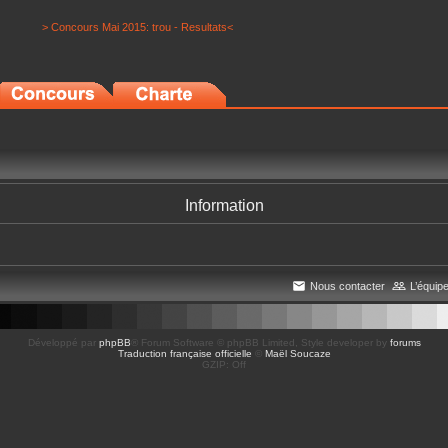
> Concours Mai 2015: trou - Resultats<
Information
Nous contacter
L’équip
Développé par
phpBB
® Forum Software © phpBB Limited
, Style developer by
forums
Traduction française officielle
©
Maël Soucaze
GZIP: Off