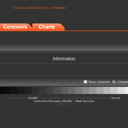
> Concours Mai 2015: trou - Resultats<
Information
Nous contacter
L’équip
Développé par
phpBB
® Forum Software © phpBB Limited
, Style developer by
forums
Traduction française officielle
©
Maël Soucaze
GZIP: Off