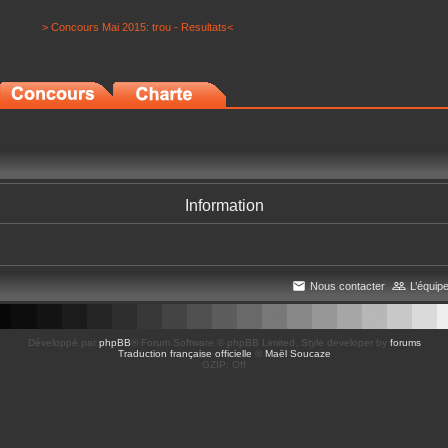
> Concours Mai 2015: trou - Resultats<
Information
Nous contacter
L’équip
Développé par
phpBB
® Forum Software © phpBB Limited
, Style developer by
forums
Traduction française officielle
©
Maël Soucaze
GZIP: Off