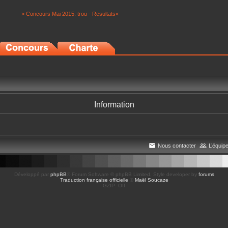
> Concours Mai 2015: trou - Resultats<
Information
Nous contacter
L’équip
Développé par
phpBB
® Forum Software © phpBB Limited
, Style developer by
forums
Traduction française officielle
©
Maël Soucaze
GZIP: Off