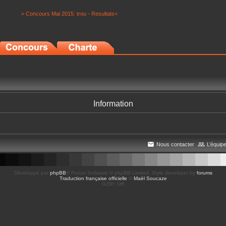
> Concours Mai 2015: trou - Resultats<
Information
Nous contacter
L’équip
Développé par
phpBB
® Forum Software © phpBB Limited
, Style developer by
forums
Traduction française officielle
©
Maël Soucaze
GZIP: Off