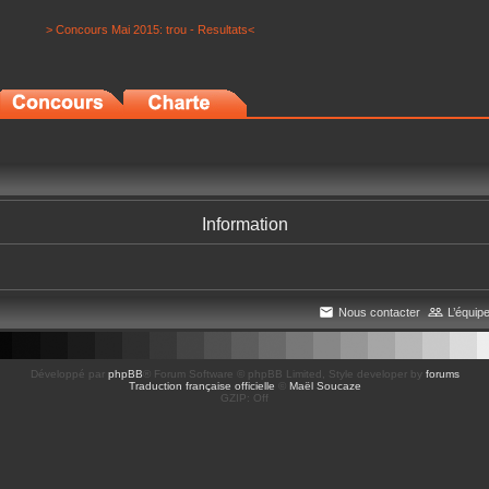
> Concours Mai 2015: trou - Resultats<
Information
Nous contacter
L’équip
Développé par
phpBB
® Forum Software © phpBB Limited
, Style developer by
forums
Traduction française officielle
©
Maël Soucaze
GZIP: Off