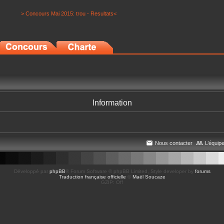
> Concours Mai 2015: trou - Resultats<
Information
Nous contacter
L’équip
Développé par
phpBB
® Forum Software © phpBB Limited
, Style developer by
forums
Traduction française officielle
©
Maël Soucaze
GZIP: Off