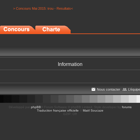
> Concours Mai 2015: trou - Resultats<
Information
Nous contacter
L’équip
Développé par
phpBB
® Forum Software © phpBB Limited
, Style developer by
forums
Traduction française officielle
©
Maël Soucaze
GZIP: Off