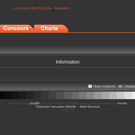
> Concours Mai 2015: trou - Resultats<
Information
Nous contacter
L’équip
Développé par
phpBB
® Forum Software © phpBB Limited
, Style developer by
forums
Traduction française officielle
©
Maël Soucaze
GZIP: Off