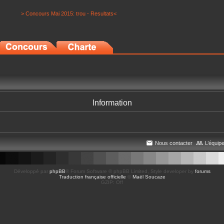
> Concours Mai 2015: trou - Resultats<
Information
Nous contacter
L’équip
Développé par
phpBB
® Forum Software © phpBB Limited
, Style developer by
forums
Traduction française officielle
©
Maël Soucaze
GZIP: Off