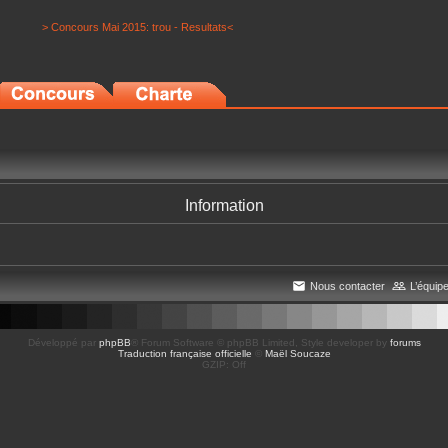
> Concours Mai 2015: trou - Resultats<
Information
Nous contacter
L’équip
Développé par
phpBB
® Forum Software © phpBB Limited
, Style developer by
forums
Traduction française officielle
©
Maël Soucaze
GZIP: Off