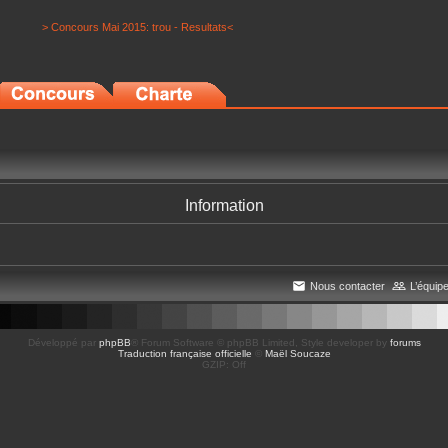
> Concours Mai 2015: trou - Resultats<
Information
Nous contacter
L’équip
Développé par
phpBB
® Forum Software © phpBB Limited
, Style developer by
forums
Traduction française officielle
©
Maël Soucaze
GZIP: Off