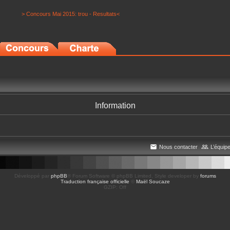
> Concours Mai 2015: trou - Resultats<
Information
Nous contacter
L’équip
Développé par
phpBB
® Forum Software © phpBB Limited
, Style developer by
forums
Traduction française officielle
©
Maël Soucaze
GZIP: Off