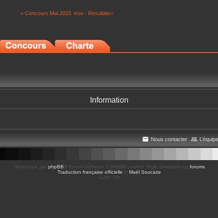
> Concours Mai 2015: trou - Resultats<
Information
Nous contacter
L’équip
Développé par
phpBB
® Forum Software © phpBB Limited
, Style developer by
forums
Traduction française officielle
©
Maël Soucaze
GZIP: Off