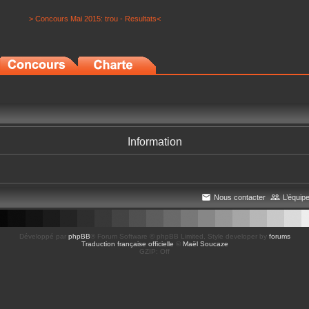
> Concours Mai 2015: trou - Resultats<
Information
Nous contacter
L’équip
Développé par
phpBB
® Forum Software © phpBB Limited
, Style developer by
forums
Traduction française officielle
©
Maël Soucaze
GZIP: Off