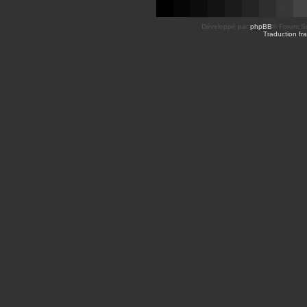
Développé par
phpBB
® Forum So
Traduction fra