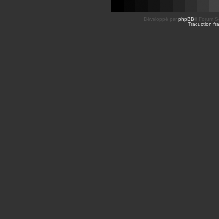
Développé par
phpBB
® Forum So
Traduction fra