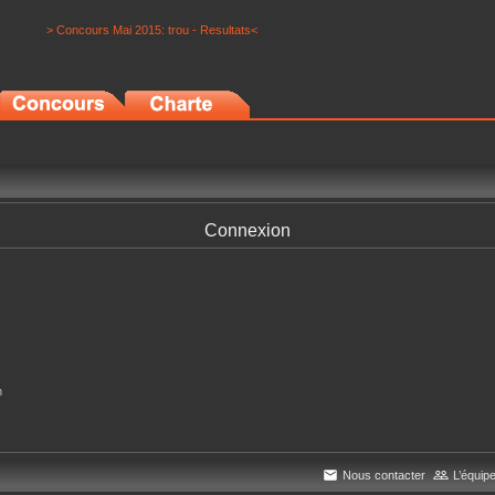
> Concours Mai 2015: trou - Resultats<
Connexion
n
Nous contacter
L’équip