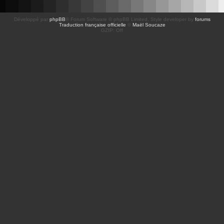
Développé par
phpBB
® Forum Software © phpBB Limited
, Style developer by
forums
Traduction française officielle
©
Maël Soucaze
GZIP: Off