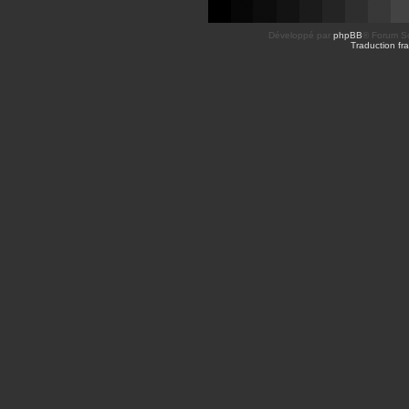
Développé par
phpBB
® Forum So
Traduction fra