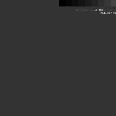
Développé par
phpBB
® Forum So
Traduction fra