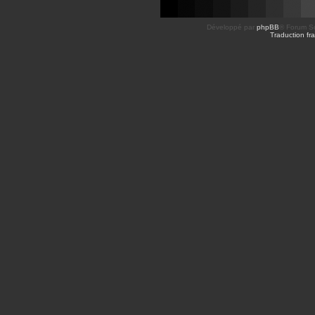
Développé par
phpBB
® Forum So
Traduction fra