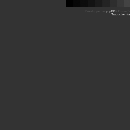
Développé par
phpBB
® Forum So
Traduction fra