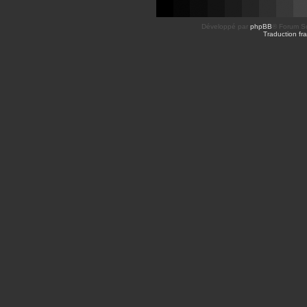
Développé par
phpBB
® Forum So
Traduction fra