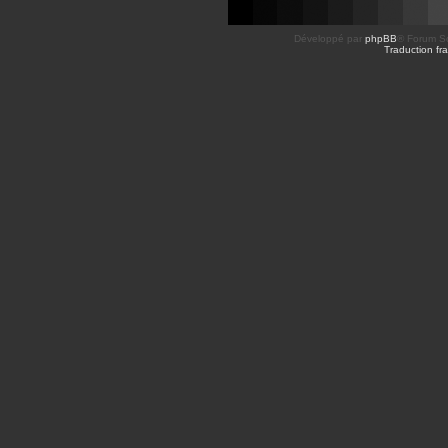
Développé par
phpBB
® Forum So
Traduction fra