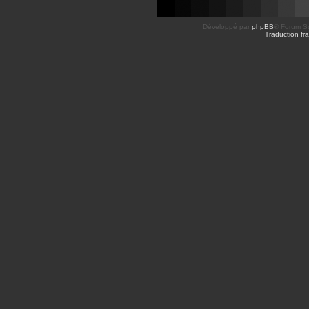
Développé par
phpBB
® Forum So
Traduction fra