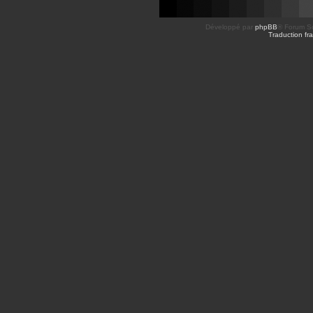
Développé par
phpBB
® Forum So
Traduction fra