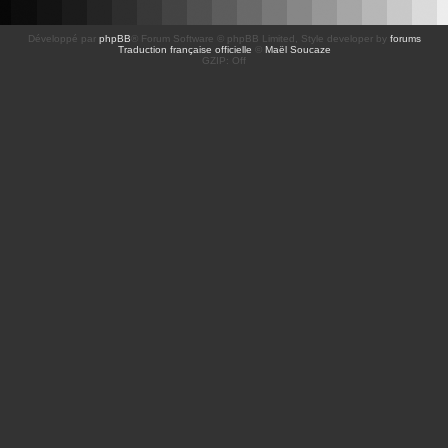
Développé par
phpBB
® Forum Software © phpBB Limited
, Style developer by
forums
Traduction française officielle
©
Maël Soucaze
GZIP: Off