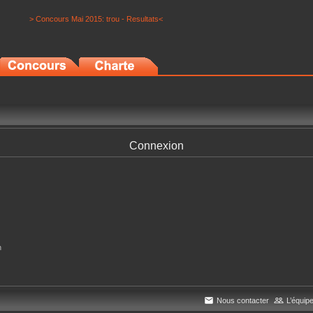
> Concours Mai 2015: trou - Resultats<
Connexion
n
Nous contacter
L’équip