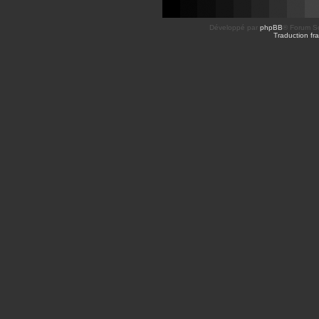
Développé par
phpBB
® Forum So
Traduction fra