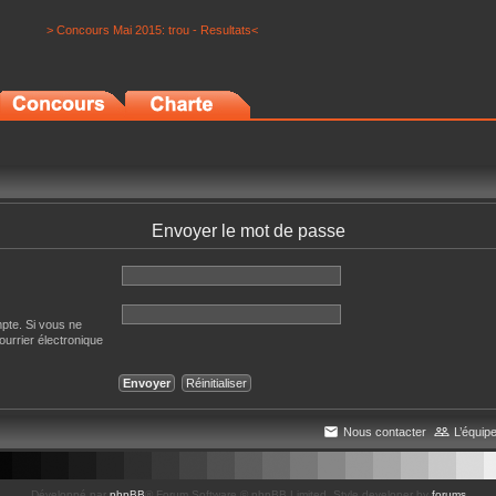
> Concours Mai 2015: trou - Resultats<
Envoyer le mot de passe
mpte. Si vous ne
courrier électronique
Nous contacter
L’équip
Développé par
phpBB
® Forum Software © phpBB Limited
, Style developer by
forums