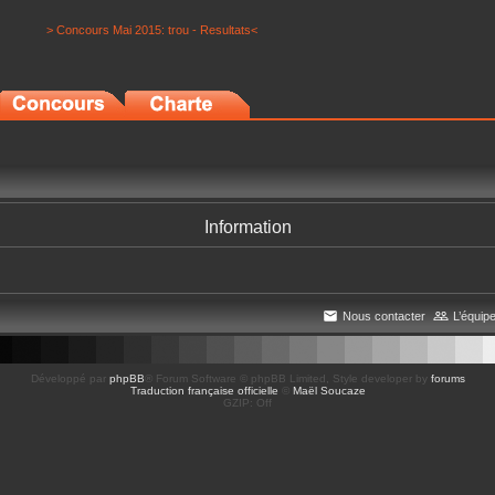
> Concours Mai 2015: trou - Resultats<
Information
Nous contacter
L’équip
Développé par
phpBB
® Forum Software © phpBB Limited
, Style developer by
forums
Traduction française officielle
©
Maël Soucaze
GZIP: Off