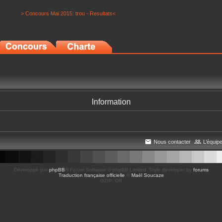
> Concours Mai 2015: trou - Resultats<
Information
Nous contacter
L’équip
Développé par
phpBB
® Forum Software © phpBB Limited
, Style developer by
forums
Traduction française officielle
©
Maël Soucaze
GZIP: Off