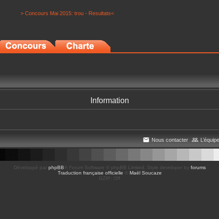
> Concours Mai 2015: trou - Resultats<
Information
Nous contacter
L’équip
Développé par
phpBB
® Forum Software © phpBB Limited
, Style developer by
forums
Traduction française officielle
©
Maël Soucaze
GZIP: Off