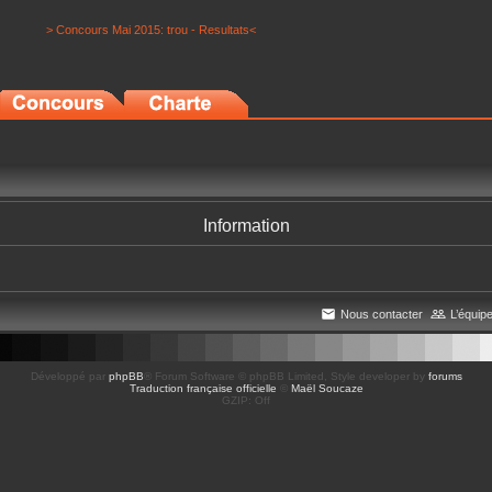
> Concours Mai 2015: trou - Resultats<
Information
Nous contacter
L’équip
Développé par
phpBB
® Forum Software © phpBB Limited
, Style developer by
forums
Traduction française officielle
©
Maël Soucaze
GZIP: Off