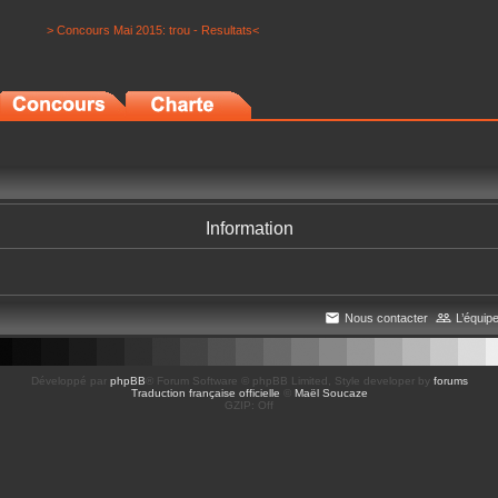
> Concours Mai 2015: trou - Resultats<
Information
Nous contacter
L’équip
Développé par
phpBB
® Forum Software © phpBB Limited
, Style developer by
forums
Traduction française officielle
©
Maël Soucaze
GZIP: Off