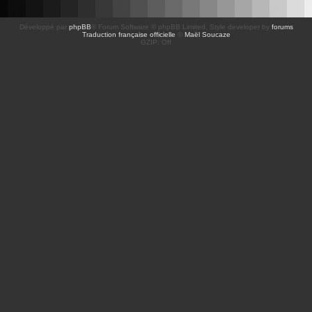
Développé par
phpBB
® Forum Software © phpBB Limited
, Style developer by
forums
Traduction française officielle
©
Maël Soucaze
GZIP: Off