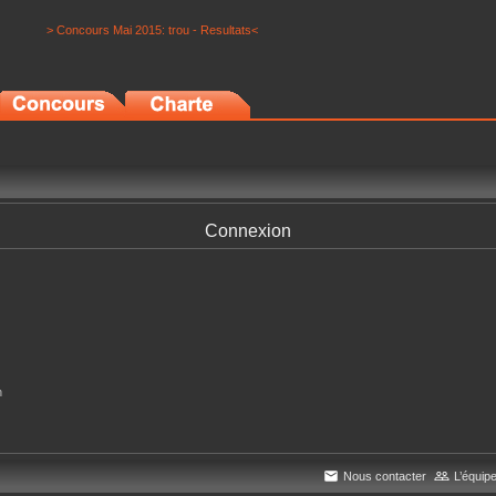
> Concours Mai 2015: trou - Resultats<
Connexion
n
Nous contacter
L’équip