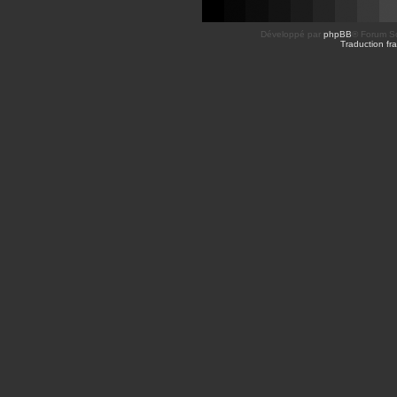
Développé par
phpBB
® Forum So
Traduction fra