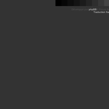
Développé par
phpBB
® Forum So
Traduction fra